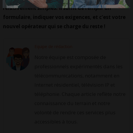
relativement simples. Il suffit de remplir un
formulaire, indiquer vos exigences, et c’est votre
nouvel opérateur qui se charge du reste !
Equipe de rédaction
Notre équipe est composée de
professionnels expérimentés dans les
télécommunications, notamment en
Internet résidentiel, télévision IP et
téléphonie. Chaque article reflète notre
connaissance du terrain et notre
volonté de rendre ces services plus
accessibles à tous.