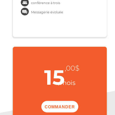
Avec ce forfait
Profitez:
Afficheur de nom et numéro
conférence à trois
Messagerie évoluée
,00$