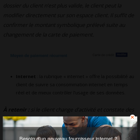
dossier du client n’est plus valide, le client peut la
modifier directement sur son espace client. Il suffit de
confirmer le montant symbolique prélevé suite au
changement de la carte de paiement.
Internet
: la rubrique « internet » offre la possibilité au
client de suivre sa consommation internet en temps
réel et de mieux contrôler l’usage de ses données.
À retenir :
si le client change d’activité et constate des
variations de débit, il peut procéder à un test de vitesse
en ligne. Ce test est indispensable pour faire des
Besoin d'un nouveau fournisseur internet ?
manipulations si nécessaires et maintenir la bonne