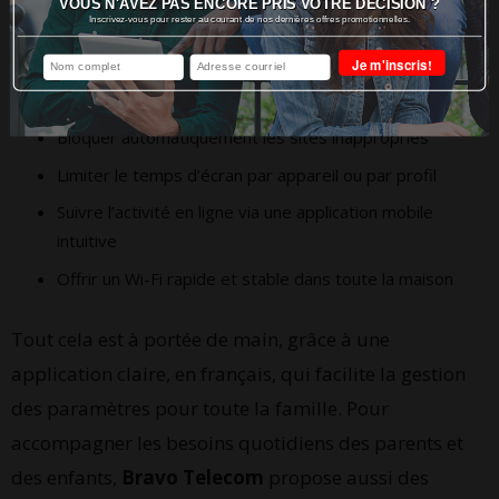
VOUS N'AVEZ PAS ENCORE PRIS VOTRE DÉCISION ?
performant à la maison.
Inscrivez-vous pour rester au courant de nos dernières offres promotionnelles.
Le Deco Mesh vous permet de :
Bloquer automatiquement les sites inappropriés
Limiter le temps d’écran par appareil ou par profil
Suivre l’activité en ligne via une application mobile
intuitive
Offrir un Wi-Fi rapide et stable dans toute la maison
Tout cela est à portée de main, grâce à une
application claire, en français, qui facilite la gestion
des paramètres pour toute la famille. Pour
accompagner les besoins quotidiens des parents et
des enfants,
Bravo Telecom
propose aussi des