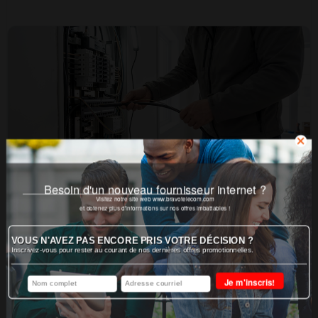
Besoin d'un nouveau fournisseur internet ?
Visitez notre site web www.bravotelecom.com
et obtenez plus d'informations sur nos offres imbattables !
VOUS N'AVEZ PAS ENCORE PRIS VOTRE DÉCISION ?
Réussir le raccordement internet d’une
Inscrivez-vous pour rester au courant de nos dernières offres promotionnelles.
maison neuve ou d’un grand logement