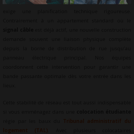
Effectuer le
raccordement internet maison neuve
exige une planification technique rigoureuse.
Contrairement à un appartement standard où le
signal câble
est déjà actif, une nouvelle construction
demande souvent une liaison physique complète
depuis la borne de distribution de rue jusqu’au
panneau électrique principal. Nos équipes
coordonnent cette intervention pour garantir une
bande passante optimale dès votre entrée dans les
lieux.
Cette stabilité de réseau est tout aussi indispensable
si vous emménagez dans une
colocation étudiante
régie par les baux du
Tribunal administratif du
logement (TAL)
. Avec plusieurs colocataires