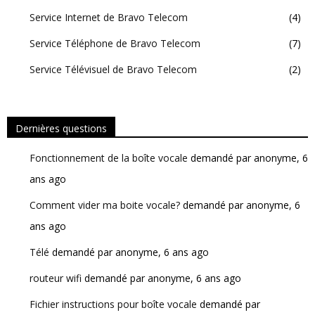
Service Internet de Bravo Telecom
(4)
Service Téléphone de Bravo Telecom
(7)
Besoin d'un nouveau fournisseur internet ?
Service Télévisuel de Bravo Telecom
(2)
Visitez notre site web www.bravotelecom.com
et obtenez plus d'informations sur nos offres imbattables !
VOUS N'AVEZ PAS ENCORE PRIS VOTRE DÉCISION ?
Dernières questions
Inscrivez-vous pour rester au courant de nos dernières offres promotionnelles.
Fonctionnement de la boîte vocale
demandé par anonyme, 6
ans ago
Comment vider ma boite vocale?
demandé par anonyme, 6
ans ago
Télé
demandé par anonyme, 6 ans ago
routeur wifi
demandé par anonyme, 6 ans ago
Fichier instructions pour boîte vocale
demandé par