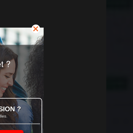
t ?
SION ?
les.