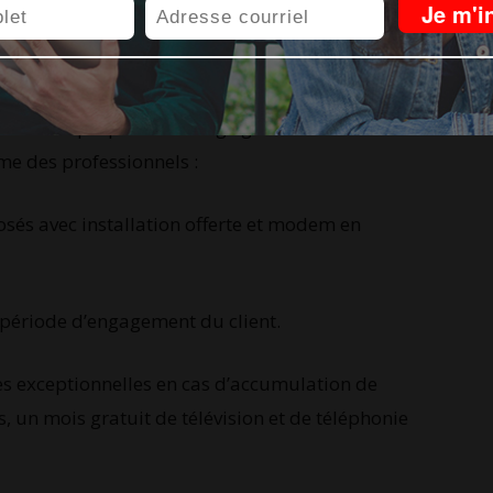
onie résidentielle
fiable.
o Telecom ?
 Telecom propose une large gamme de forfaits
me des professionnels :
osés avec installation offerte et modem en
a période d’engagement du client.
ses exceptionnelles en cas d’accumulation de
, un mois gratuit de télévision et de téléphonie