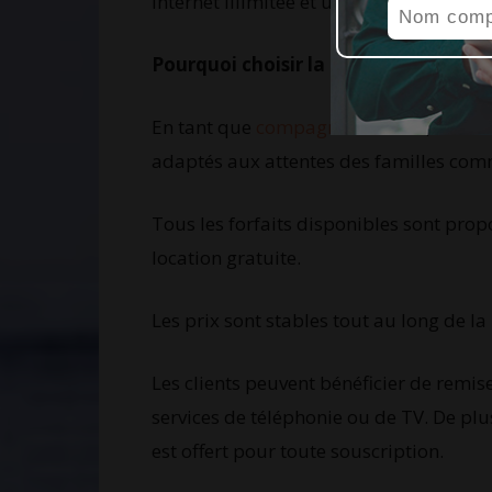
internet illimitée et un service de
téléph
Pourquoi choisir la compagnie Brav
En tant que
compagnie internet
, Bravo
adaptés aux attentes des familles com
Tous les forfaits disponibles sont prop
location gratuite.
Les prix sont stables tout au long de l
Les clients peuvent bénéficier de remi
services de téléphonie ou de TV. De plus
est offert pour toute souscription.