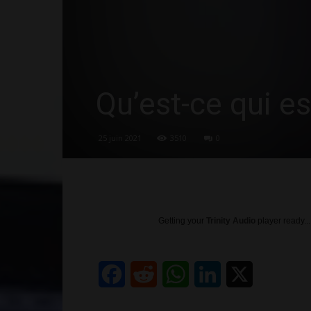
Forum,
Blog
Qu’est-ce qui est
25 juin 2021
3510
0
Getting your
Trinity Audio
player ready...
Facebook
Reddit
WhatsApp
LinkedIn
X