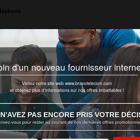
éléphone
es Duo téléphone vous permettent de communiquer
 sans vous préoccuper de votre facture mensuelle.
t illimité, des appels locaux illimités, et un
in d'un nouveau fournisseur interne
Visitez notre site web www.bravotelecom.com
récemment lancé sa nouvelle offre Bravo TV. Les
et obtenez plus d'informations sur nos offres imbattables !
cette nouveauté en la combinant à leur
forfait
it.
N'AVEZ PAS ENCORE PRIS VOTRE DÉCI
pent tous les services essentiels dans un seul
crivez-vous pour rester au courant de nos dernières offres promotionnel
uant vos chaînes locales préférées, une connexion