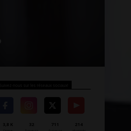
?
Suivez-nous sur les réseaux sociaux!
3,8 K
32
711
214
J’aime
Suiveurs
Suiveurs
abonnés