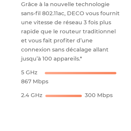
Streaming
1080P
x2
Streaming
4K
Fonctionnement fluide pour
plusieurs applications