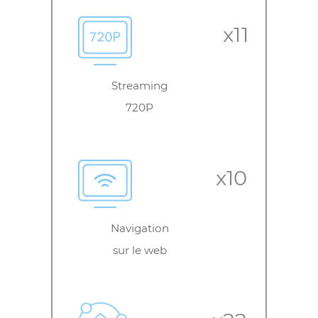
performance
x1
Téléchargement
ultra rapide
x8