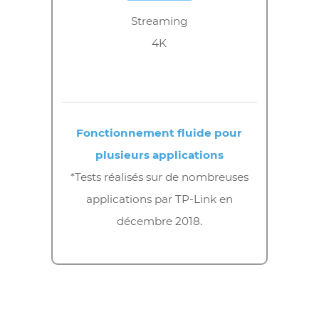
Navigation
sur le web
x22
Appareils pour
maison intelligente
x7