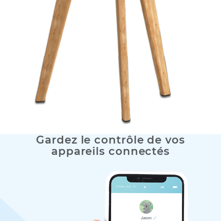
jusqu’à 100 appareils.*
5 GHz
867 Mbps
2.4 GHz
300 Mbps