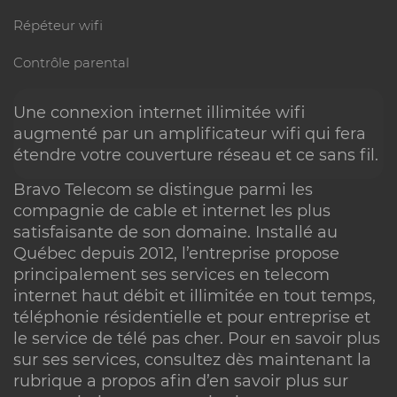
Support 7j/7
Répéteur wifi
Contrôle parental
Une connexion internet illimitée wifi
Vous avez une question? Obtenez dè
augmenté par un amplificateur wifi qui fera
maintenant une assistance rapide e
étendre votre couverture réseau et ce sans fil.
appelant nos agents au 514-227-4647 
Bravo Telecom se distingue parmi les
compagnie de cable et internet
les plus
en envoyant votre requête par courri
satisfaisante de son domaine. Installé au
Québec depuis 2012, l’entreprise propose
via la rubrique commentaire, en opta
principalement ses services en
telecom
pour le clavardage ou en consultan
internet
haut débit et illimitée en tout temps,
téléphonie résidentielle et pour entreprise et
notre rubrique FAQ.
le service de
télé pas cher
. Pour en savoir plus
sur ses services, consultez dès maintenant la
rubrique a propos afin d’en savoir plus sur