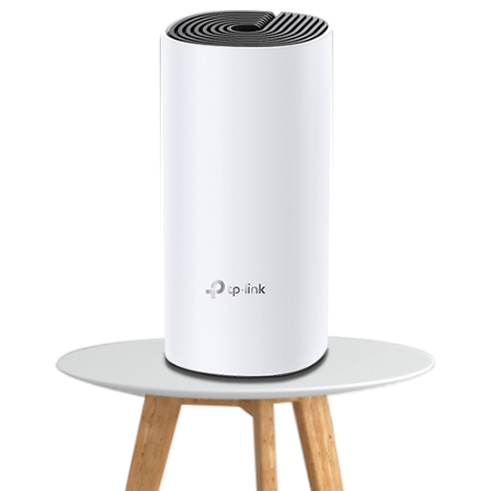
*Tests réalisés sur de nombreuses
applications par TP-Link en
décembre 2018.
Grâce à la nouvelle technologie
sans-fil 802.11ac, DECO vous fourni
une vitesse de réseau 3 fois plus
rapide que le routeur traditionnel
et vous fait profiter d’une
connexion sans décalage allant