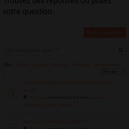
Trouvez des réponses ou posez
votre question
Poser une question
Filtre:
Toutes
Ouvertes
Résolues
Fermées
Non répondues
Comment changer message d’accueil sur boite
vocale
ZMskyuza
commented il y a 8 mois
•
Service
Téléphone de Bravo Telecom
acces a la messagerie a distance
@@J0Zbu
commented il y a 8 mois
•
Service