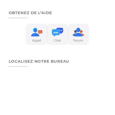
Pourquoi reçois-je encore des
notifications de paiement après
avoir réglé ma facture ?
Voir plus de FAQs à ce sujet
TROUVEZ DES RÉPONSES
OBTENEZ DE L’AIDE