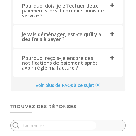
FAQ
Tout savoir sur votre facturation
Quelle est la date de prélèvement
mensuel pour mon forfait ?
Comment sont gérées les
facturations en cas de début ou de
résiliation du service en milieu de mois
?
Pourquoi dois-je effectuer deux
paiements lors du premier mois de
service ?
Je vais déménager, est-ce qu’il y a
des frais à payer ?