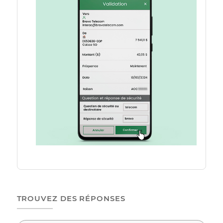
N’utilisez aucune autre adresse courriel
que interac@bravotelecom.com
N’indiquez pas une autre réponse que
bravo à la question de sécurité — cela
bloquera la réception automatique
N’oubliez pas d’inscrire votre numéro de
compte dans le champ message
N’ajoutez pas de texte inutile comme «
paiement de facture », « mensualité »,
etc., sans inclure le numéro de compte
07