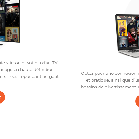
o
TV La Base
In
é haute vitesse et votre forfait TV
de visionnage en haute définition.