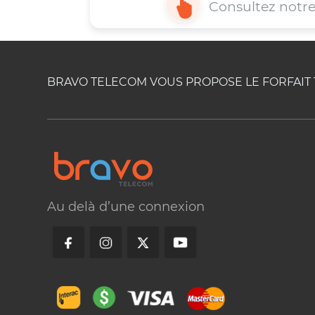
assistance rapide en appela
envoyant votre requête par co
optant pour le clavardage ou 
BRAVO TELECOM VOUS PROPOSE LE FORFAIT T
Au delà d’une connexion
Consultez 