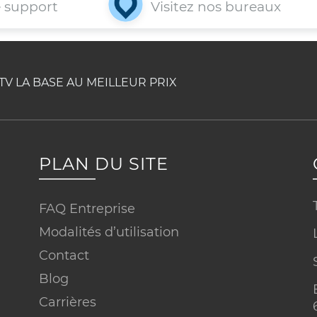
nt nos agents au 514-227-4647 ou en
urriel via la rubrique commentaire, en
en consultant notre rubrique FAQ.
V LA BASE AU MEILLEUR PRIX
PLAN DU SITE
FAQ Entreprise
notre support
Visitez nos bur
Modalités d’utilisation
Contact
Blog
Carrières