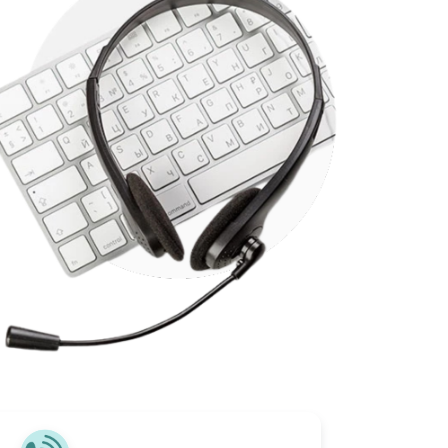
 connexion internet rapide et fiable, d’une téléphonie clair
 ainsi que d’une variété de chaînes pour satisfaire tous vos
ertissement. Restez connecté et informé en toute simplicité
Profiter du trio