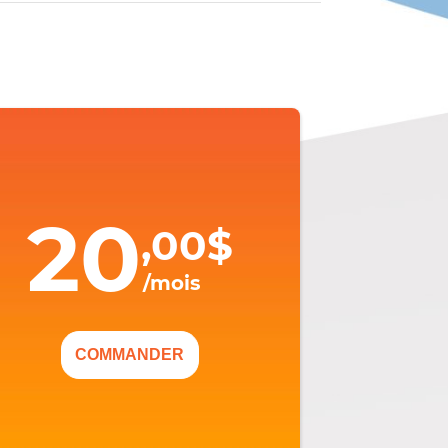
20
,00$
/mois
COMMANDER