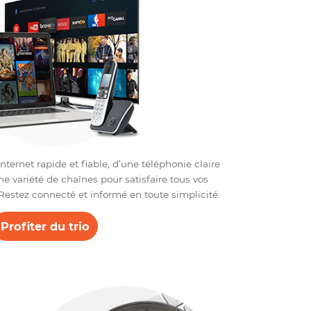
Trio
ternet – Tél – TV La Base