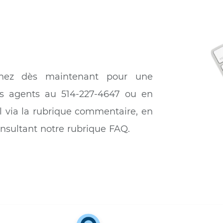
Optez pour une
es diversifiées, répondant au goût
et pratique,
monde.
besoins de div
ternet
Obtenez dès maintenant pour une