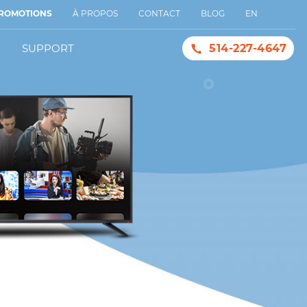
ROMOTIONS
À PROPOS
CONTACT
BLOG
EN
SUPPORT
514-227-4647