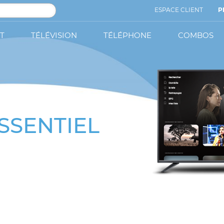
ESPACE CLIENT
P
T
TÉLÉVISION
TÉLÉPHONE
COMBOS
 L'ESSENTIEL
ées !