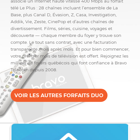
Puissant. Complet. Sans
engagement
La vitesse du 400 Mbps alliée à une offre télé enrichie
pour toute la famille. Le Duo TV Plus de Bravo Teleco
associe un Internet haute vitesse 400 Mbps au forfait
télé Le Plus : 28 chaînes incluant l’ensemble de La
Base, plus Canal D, Évasion, Z, Casa, Investigation,
Addik, Vie, Zeste, CinePop et d’autres chaînes de
divertissement. Films, séries, cuisine, voyages et
découverte — chaque membre du foyer y trouve son