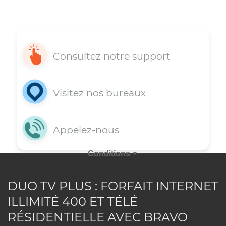
Support 7j/7
Vous avez une question? Obtenez dè
maintenant une assistance rapide e
DUO TV PLUS : FORFAIT INTERNET
appelant nos agents au 514-227-4647 
ILLIMITÉ 400 ET TÉLÉ
en envoyant votre requête par courri
RÉSIDENTIELLE AVEC BRAVO