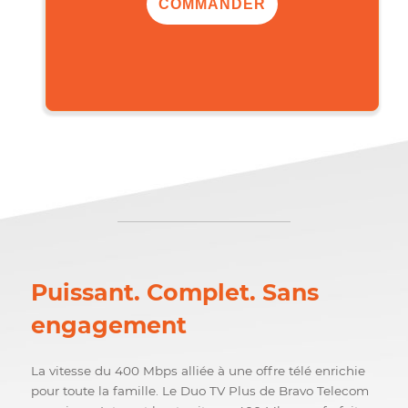
,00$
106
/mois
COMMANDER