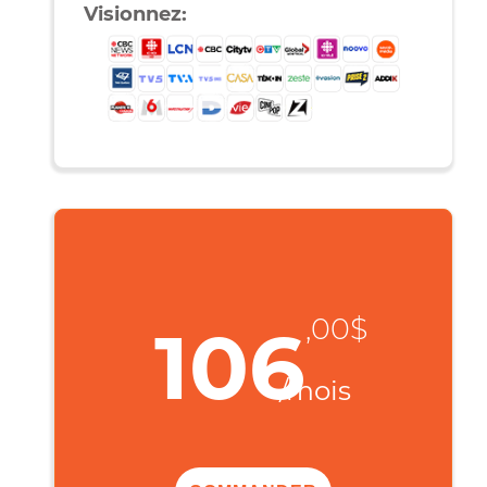
Téléchargez:
Une musique de 5 Mb en moins d’une
seconde
Une vidéo de 50 Mb en 2s
Un film de 4 Go en 2min 51s
Visionnez: