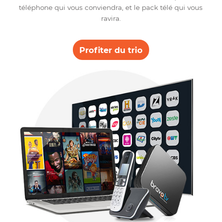
vos enfants en bénéficiant de l’option du
contrôle parental.
Trio
Internet – Tél – TV
L’heure est venue pour combler vos attentes. Trois
services en un, les forfaits trio comprennent vos servic
Bravo Telecom, internet, téléphone et télévision. À vou
le choix de personnaliser la vitesse illimitée dont vou
aurez besoin selon votre consommation, l’option