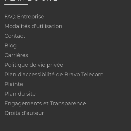
PME, commerces, bureaux et
organismes.
FAQ Entreprise
Ces conditions ne s’appliquent pas aux
Modalités d’utilisation
services réservés aux clients résidentiels.
Contact
Blog
Carrières
Politique de vie privée
Plan d’accessibilité de Bravo Telecom
Plainte
Plan du site
ÉQUIPEMENT
CONDITIONS
Engagements et Transparence
Passerelle Câble Pro (modem)
Droits d’auteur
Inclus
– location gratuite