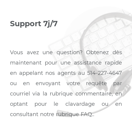
TETHER: Plateforme intuitive
Accédez à un réseau fiable et ultra-rapide
grâce à la technologie avancée des
équipements TP-LINK, dotés de ports
Gigabit qui vous assurent des vitesses de
transferts maximales,garantissant stabilité
et sécurité.
Grâce à l’application Tether sur votre
smartphone, vous aurez la possibilité de
contrôler et configurer votre routeur TP-
LINK à distance et d’assurer la sécurité de
vos enfants en bénéficiant de l’option du
contrôle parental.