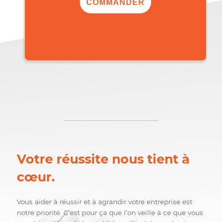
,00$
130
/mois
COMMANDER