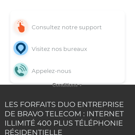
Support 7j/7
Vous avez une question? Obtenez dè
maintenant pour une assistance rapi
en appelant nos agents au 514-227-46
ou en envoyant votre requête pa
courriel via la rubrique commentaire, 
optant pour le clavardage ou e
LES FORFAITS DUO ENTREPRISE
DE BRAVO TELECOM : INTERNET
consultant notre rubrique FAQ..
ILLIMITÉ 400 PLUS TÉLÉPHONIE
RÉSIDENTIELLE