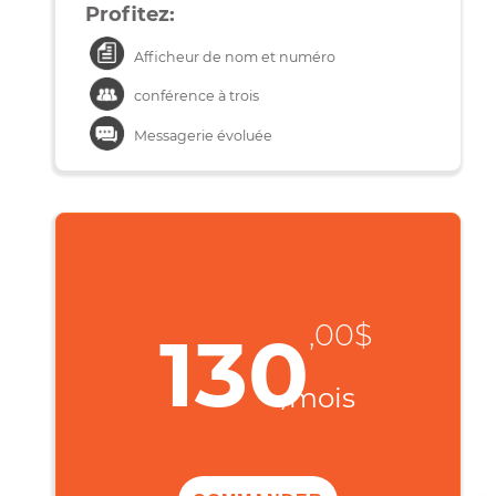
Téléchargez:
Une musique de 5 Mb en moins d’une
seconde
Une vidéo de 50 Mb en 2s
Un film de 4 Go en 2min 51s
Profitez:
Afficheur de nom et numéro
conférence à trois
Messagerie évoluée