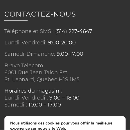
Routeur Wi-Fi 6 Pro
CONTACTEZ-NOUS
Inclus
– location gratuite
Adaptateur IP HD (1 ligne)
Téléphone et SMS :
(514) 227-4647
Lundi-Vendredi:
9:00-20:00
Inclus
– location gratuite
Samedi-Dimanche:
9:00-17:00
Capsules Wi-Fi Mesh supplémentaires
Bravo Telecom
En location à partir de
9 $/mois
chacune
6001 Rue Jean Talon Est,
St. Leonard, Quebec H1S 1M5
Switch réseau
Horaires du magasin :
Achat :
30 $
Lundi-Vendredi :
9:00 – 18:00
Samedi :
10:00 – 17:00
L’utilisation d’un modem externe à Bravo
Telecom n’est pas autorisée.
Nous utilisons des cookies pour vous offrir la meilleure
expérience sur notre site Web.