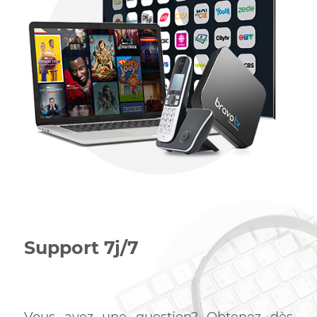
Internet – Tél – TV
Des trios comme vous ne les avez jamais vus
auparavant. Nos offres proposent une flexibilité
exceptionnelle avec un éventail de vitesses des optio
de téléphonie VOIP et une sélection de chaînes qui
garantissent une expérience de divertissement sur-
mesure. Sélectionnez dès maintenant la vitesse qui
convient à votre besoin en consommation et
personnalisez dès maintenant votre forfait trio.
Profiter du trio