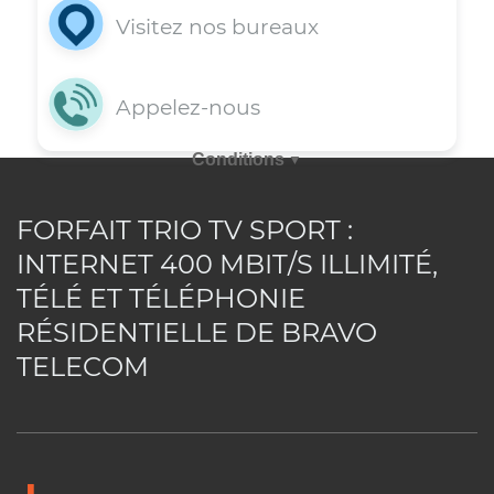
Vous avez une question? Obtenez dè
maintenant une assistance rapide e
appelant nos agents au 514-227-4647 
en envoyant votre requête par courri
via la rubrique commentaire, en opta
FORFAIT TRIO TV SPORT :
pour le clavardage ou en consultan
INTERNET 400 MBIT/S ILLIMITÉ,
notre rubrique FAQ.
TÉLÉ ET TÉLÉPHONIE
RÉSIDENTIELLE DE BRAVO
TELECOM
Consultez notre support