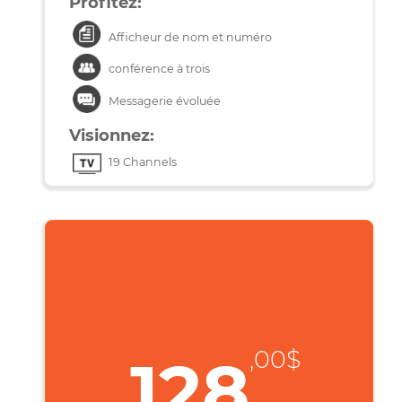
Téléchargez:
Une musique de 5 Mb en moins d’une
seconde
Une vidéo de 50 Mb en 2s
Un film de 4 Go en 2min 51s
Profitez:
Afficheur de nom et numéro
conférence à trois
Messagerie évoluée
Visionnez:
19 Channels