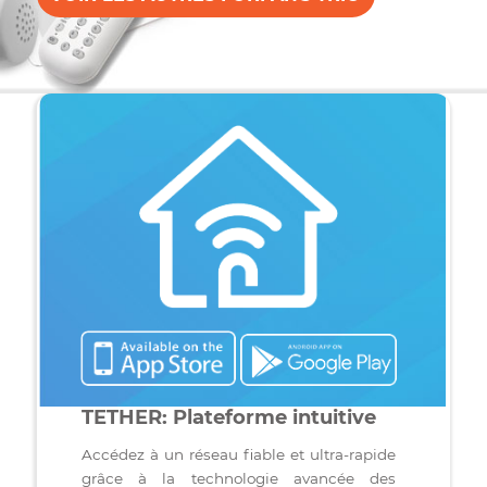
Mbps, le forfait télé Le Sport avec ses 20 chaînes —
l’ensemble de La Base, plus RDS, RDS2, RDS Info, TVA
Sports et TVA Sports 2 — et le forfait téléphonique
Liberté : appels locaux illimités et 1000 minutes
d’interurbains incluses. Suivez chaque match en direct
commentez-le avec vos proches partout au pays, le tou
sans mise en mémoire tampon et sans contrat
d’engagement. Tarification stable, mois après mois. Et
pour bien commencer, votre premier mois de télévisio
et de téléphonie est offert. Vivez votre passion avec
Bravo Telecom, fournisseur indépendant depuis 2008.
VOIR LES AUTRES FORFAITS TRIO