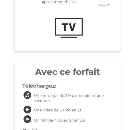
400Mbps
50Mbps
mensuelle
1000 min
Appels
Appels interurbains
locaux
Avec ce forfait