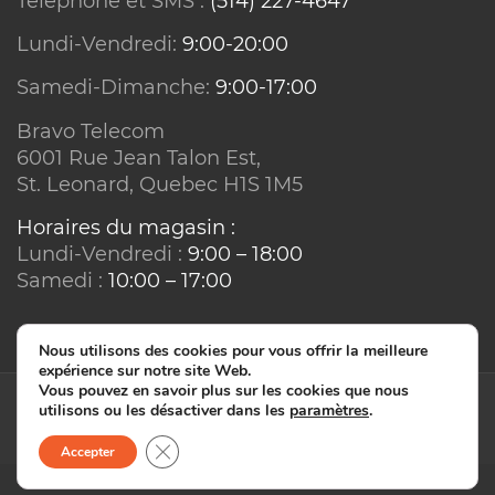
Téléphone et SMS :
(514) 227-4647
Réseau ou technologie :
Lundi-Vendredi:
9:00-20:00
Samedi-Dimanche:
9:00-17:00
Bravo Telecom
6001 Rue Jean Talon Est,
St. Leonard, Quebec H1S 1M5
Horaires du magasin :
Lundi-Vendredi :
9:00 – 18:00
Programmation :
Samedi :
10:00 – 17:00
Conditions sur équipements :
Nous utilisons des cookies pour vous offrir la meilleure
expérience sur notre site Web.
Vous pouvez en savoir plus sur les cookies que nous
utilisons ou les désactiver dans les
paramètres
.
© Bravo Telecom - IT2IS 2026. Tous droits réservés.
Close GDPR Cookie Banner
Accepter