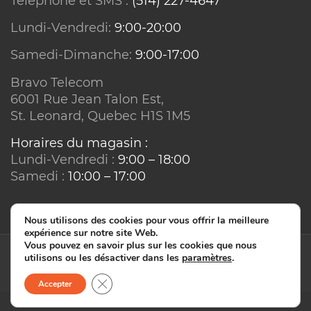
Téléphone et SMS :
(514) 227-4647
Réseau ou technologie :
Lundi-Vendredi:
9:00-20:00
Samedi-Dimanche:
9:00-17:00
Bravo Telecom
6001 Rue Jean Talon Est,
St. Leonard, Quebec H1S 1M5
Horaires du magasin :
Lundi-Vendredi :
9:00 – 18:00
Programmation :
Samedi :
10:00 – 17:00
Conditions sur équipements :
Nous utilisons des cookies pour vous offrir la meilleure
expérience sur notre site Web.
Vous pouvez en savoir plus sur les cookies que nous
utilisons ou les désactiver dans les
paramètres
.
© Bravo Telecom - IT2IS 2026. Tous droits réservés.
Close GDPR Cookie Banner
Accepter