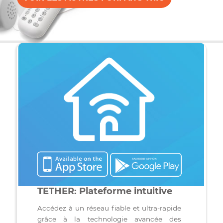
Le Plus avec ses 28 chaînes de divertissement — Cana
D, Évasion, Z, Casa, Investigation, Addik, Vie, Zeste,
CinePop en plus de La Base — et le forfait téléphoniq
Liberté : appels locaux illimités et 1000 minutes
d’interurbains incluses. Streaming 4K, séries,
documentaires et longues conversations avec vos
proches partout au pays — tout roule sans interruption
et sans contrat. Facturation limpide, mois après mois. 
pour bien commencer, votre premier mois de télévisio
et de téléphonie est offert. Passez au tout-en-un avec
Bravo Telecom, fournisseur indépendant depuis 2008.
VOIR LES AUTRES FORFAITS TRIO