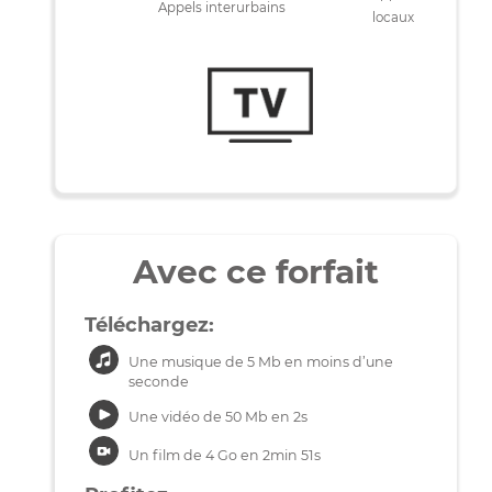
400Mbps
50Mbps
mensuelle
1000 min
Appels
Appels interurbains
locaux
Avec ce forfait