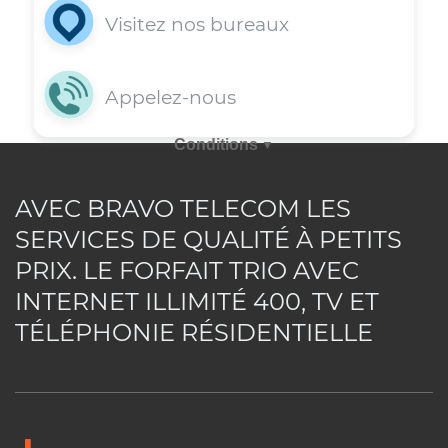
Vous avez une question? Obtenez dè
maintenant une assistance rapide e
appelant nos agents au 514-227-4647 
en envoyant votre requête par courri
via la rubrique commentaire, en opta
AVEC BRAVO TELECOM LES
pour le clavardage ou en consultan
SERVICES DE QUALITÉ À PETITS
notre rubrique FAQ.
PRIX. LE FORFAIT TRIO AVEC
INTERNET ILLIMITÉ 400, TV ET
TÉLÉPHONIE RÉSIDENTIELLE
Consultez notre support