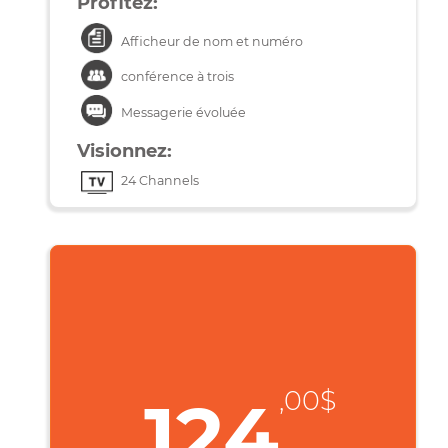
Téléchargez:
Une musique de 5 Mb en moins d’une
seconde
Une vidéo de 50 Mb en 2s
Un film de 4 Go en 2min 51s
Profitez:
Afficheur de nom et numéro
conférence à trois
Messagerie évoluée
Visionnez:
24 Channels