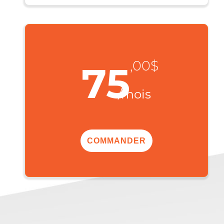
seconde
Une vidéo de 50 Mb en 2s
Un film de 4 Go en 2min 51s
,00$
75
/mois