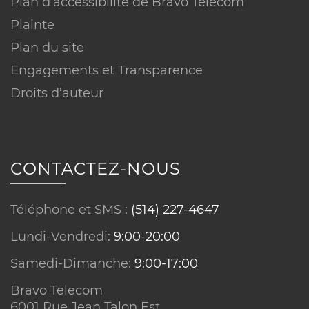
Plan d’accessibilité de Bravo Telecom
Plainte
Vitesse :
Plan du site
Engagements et Transparence
Droits d’auteur
CONTACTEZ-NOUS
Téléphone et SMS :
(514) 227-4647
Conditions sur équipements :
Lundi-Vendredi:
9:00-20:00
Samedi-Dimanche:
9:00-17:00
Bravo Telecom
6001 Rue Jean Talon Est,