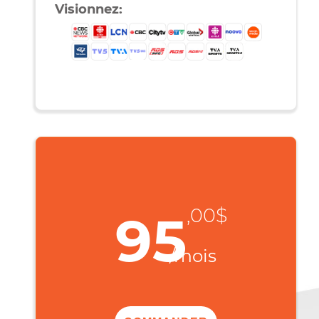
Téléchargez:
Une musique de 5 Mb en moins d’une
seconde
Une vidéo de 50 Mb en 3s
Un film de 4 Go en 4min 46s
Visionnez: