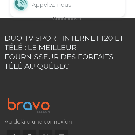
Vous avez une question? Obtenez dè
maintenant une assistance rapide e
appelant nos agents au 514-227-4647 
DUO TV SPORT INTERNET 120 ET
en envoyant votre requête par courri
TÉLÉ : LE MEILLEUR
FOURNISSEUR DES FORFAITS
via la rubrique commentaire, en opta
TÉLÉ AU QUÉBEC
pour le clavardage ou en consultan
notre rubrique FAQ.
Consultez notre support
Au delà d’une connexion