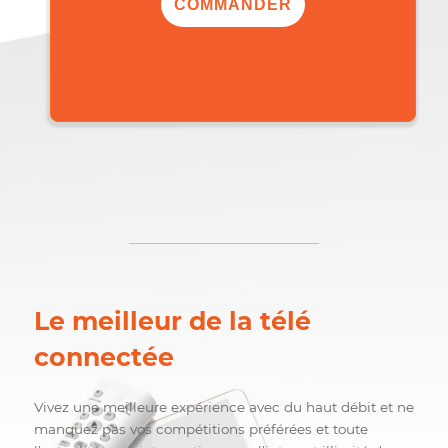
,00$
95
/mois
COMMANDER