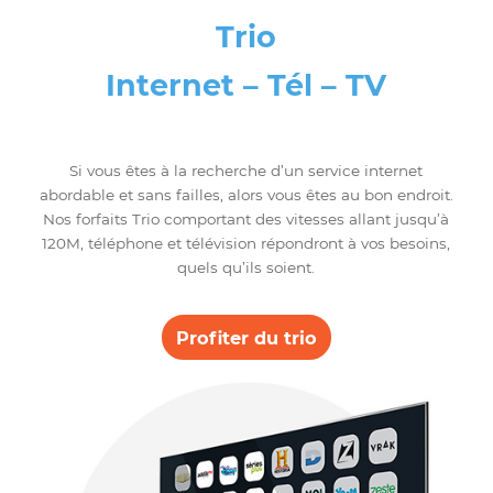
grâce à la technologie avancée des
équipements TP-LINK, dotés de ports
Gigabit qui vous assurent des vitesses de
transferts maximales,garantissant stabilité
et sécurité.
Grâce à l’application Tether sur votre
smartphone, vous aurez la possibilité de
contrôler et configurer votre routeur TP-
LINK à distance et d’assurer la sécurité de
vos enfants en bénéficiant de l’option du
contrôle parental.
Trio