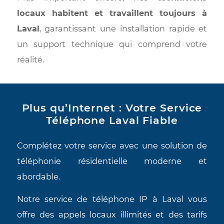
ancien bureau au
495 boulevard Saint-Mart
Ouest
.
Bien que ce point de service soit maintena
fermé, notre engagement envers vous n’a p
changé. En centralisant nos opérations, no
pouvons maintenant vous offrir des pr
encore plus bas.
Plus important encore, nos
technicie
locaux habitent et travaillent toujours
Laval
, garantissant une installation rapide 
un support technique qui comprend vot
réalité.