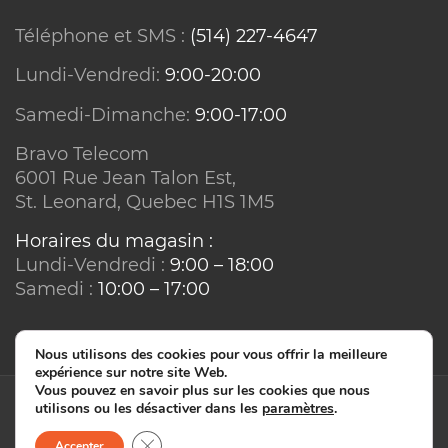
Téléphone et SMS :
(514) 227-4647
Lundi-Vendredi:
9:00-20:00
Samedi-Dimanche:
9:00-17:00
Bravo Telecom
6001 Rue Jean Talon Est,
St. Leonard, Quebec H1S 1M5
Horaires du magasin :
Lundi-Vendredi :
9:00 – 18:00
Samedi :
10:00 – 17:00
Nous utilisons des cookies pour vous offrir la meilleure
expérience sur notre site Web.
Vous pouvez en savoir plus sur les cookies que nous
utilisons ou les désactiver dans les
paramètres
.
© Bravo Telecom - IT2IS 2026. Tous droits réservés.
Close GDPR Cookie Banner
Accepter