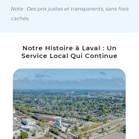
Haute Vitesse 120
Les gamers exigeants et le
59$
streaming 4K sur plusieurs
téléviseurs en même temps.
Haute Vitesse 200
Les téléchargements ultra-rapides, la
69$
création de contenu et une
performance sans limite.
Note : Des prix justes et transparents, sans fra
cachés.
Notre Histoire à Laval : Un
Service Local Qui Continue