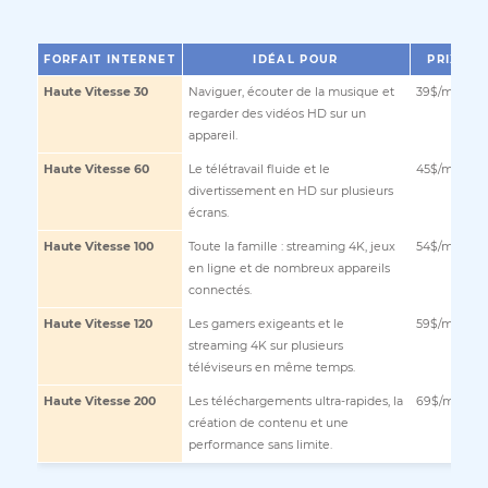
Voici une sélection de nos forfaits les plus
populaires à Laval, pensés pour offrir le
meilleur rapport qualité-prix, que ce soit pou
le télétravail ou le divertissement en famille.
FORFAIT INTERNET
IDÉAL POUR
P
Haute Vitesse 30
Naviguer, écouter de la musique et
39$
regarder des vidéos HD sur un
appareil.
Haute Vitesse 60
Le télétravail fluide et le
45$
divertissement en HD sur plusieurs
écrans.
Haute Vitesse 100
Toute la famille : streaming 4K, jeux
54$
en ligne et de nombreux appareils
connectés.