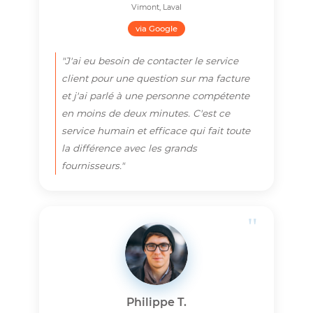
Sophie B.
Sainte-Rose, Laval
via Google
"Le meilleur rapport qualité-prix que j'ai
trouvé à Laval. La connexion haute
vitesse est fiable pour le télétravail et les
jeux en ligne, et surtout, c'est sans
contrat ! Une alternative locale et
transparente que je recommande sans
hésiter."
"