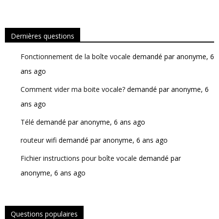
Besoin d'un nouveau fournisseur internet ?
Visitez notre site web www.bravotelecom.com
Dernières questions
et obtenez plus d'informations sur nos offres imbattables !
Fonctionnement de la boîte vocale
demandé par anonyme, 6
VOUS N'AVEZ PAS ENCORE PRIS VOTRE DÉCISION ?
Inscrivez-vous pour rester au courant de nos dernières offres promotionnelles.
ans ago
Comment vider ma boite vocale?
demandé par anonyme, 6
ans ago
Télé
demandé par anonyme, 6 ans ago
routeur wifi
demandé par anonyme, 6 ans ago
Fichier instructions pour boîte vocale
demandé par
anonyme, 6 ans ago
Questions populaires